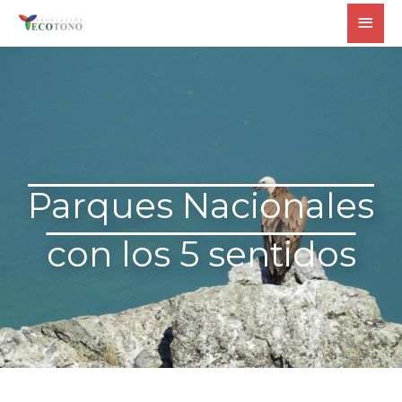
Ir
MEN
al
PRIN
contenido
Parques Nacionales
con los 5 sentidos