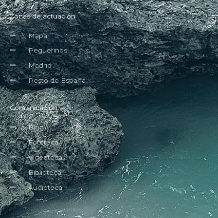
Zonas de actuación
Mapa
Peguerinos
Madrid
Resto de España
Comunicación
Blog
Fototeca
Videoteca
Biblioteca
Audioteca