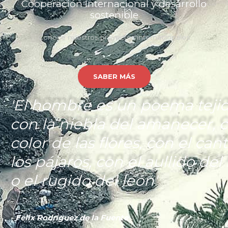
Cooperación Internacional y desarrollo
sostenible
Conoce nuestros proyectos internacionales
SABER MÁS
'El hombre es un poema teji
con la niebla del amanecer, c
color de las flores, con el can
los pájaros, con el aullido del
o el rugido del león'
- Félix Rodríguez de la Fuente