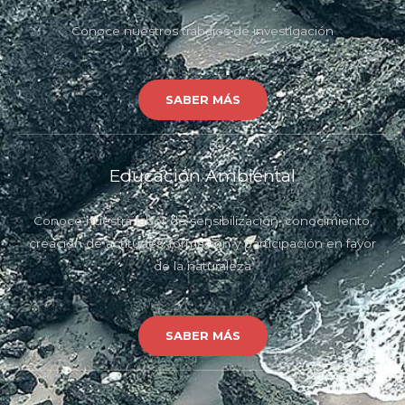
Conoce nuestros trabajos de investigación
SABER MÁS
Educación Ambiental
Conoce nuestra labor de sensibilización, conocimiento,
creación de actitudes, formación y participación en favor
de la naturaleza
SABER MÁS