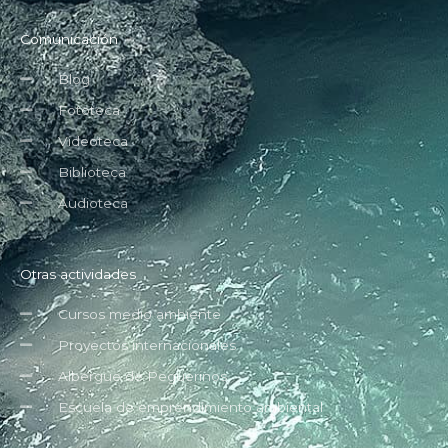
Comunicación
Blog
Fototeca
Videoteca
Biblioteca
Audioteca
Otras actividades
Cursos medio ambiente
Proyectos internacionales
Albergue de Peguerinos
Escuela de emprendimiento ambiental