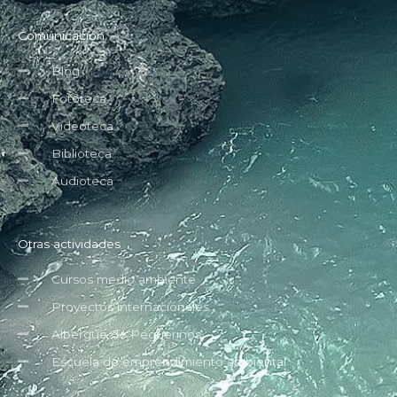
Comunicación
Blog
Fototeca
Videoteca
Biblioteca
Audioteca
Otras actividades
Cursos medio ambiente
Proyectos internacionales
Albergue de Peguerinos
Escuela de emprendimiento ambiental