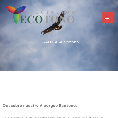
Ir
MEN
al
PRIN
contenido
GRAN CASA ecotono
Descubre nuestro Albergue Ecotono.
El Albergue-Aula, su infraestructura, nuestra logística y su