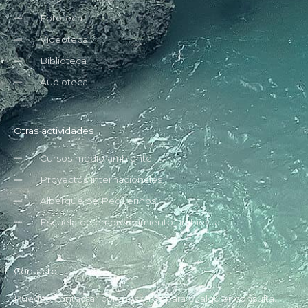
Fototeca
Videoteca
Biblioteca
Audioteca
Otras actividades
Cursos medio ambiente
Proyectos internacionales
Albergue de Peguerinos
Escuela de emprendimiento ambiental
Contacto
Puedes contactar con nosotros para cualquier consulta.