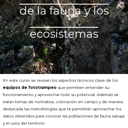
de la fauna y los
ecosistemas
En este curso se revisan los aspectos técnicos clave de los
equipos de fototrampeo
que permiten entender su
funcionamiento y aprovechar todo su potencial. Además se
tratan temas de normativa, colocación en campo y de manera
destacada las metodologías que te permitirán aprovechar los
datos obtenidos para conocer las poblaciones de fauna salvaje
y el usos del territorio.